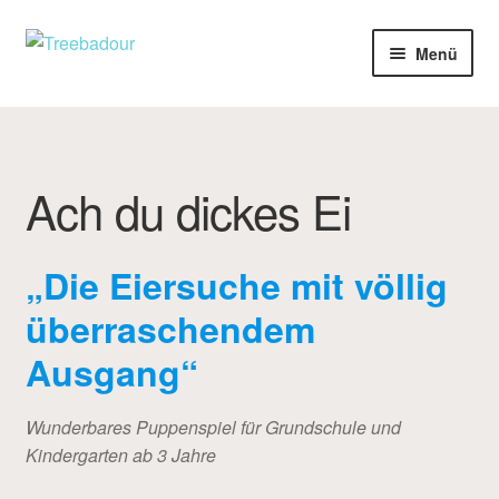
Zur
Zum
Menü
Navigation
Inhalt
springen
springen
Über Mich
Marionetten-Spiel
Ach du dickes Ei
Handpuppen-Spiel
„Die Eiersuche mit völlig
Schattentheater
überraschendem
Theatermusik
Ausgang“
Crêpes Wagen
Wunderbares Puppenspiel für Grundschule und
Kindergarten ab 3 Jahre
Kontakt